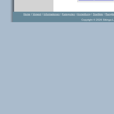
Home
|
Vorwort
|
Informationen
|
Kategorien
|
Anmeldung
|
Startliste
|
Rangli
Copyright © 2026 Sikinga-La