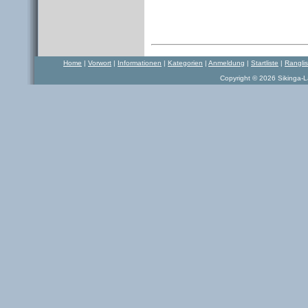
Home
|
Vorwort
|
Informationen
|
Kategorien
|
Anmeldung
|
Startliste
|
Rangli
Copyright © 2026 Sikinga-La