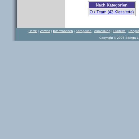
Nach Kategorien
O / Team (42 Klassierte)
Home
|
Vorwort
|
Informationen
|
Kategorien
|
Anmeldung
|
Startliste
|
Rangli
Copyright © 2026 Sikinga-La