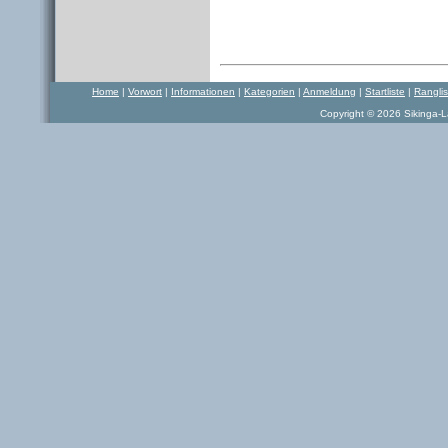
Home
|
Vorwort
|
Informationen
|
Kategorien
|
Anmeldung
|
Startliste
|
Rangli
Copyright © 2026 Sikinga-La