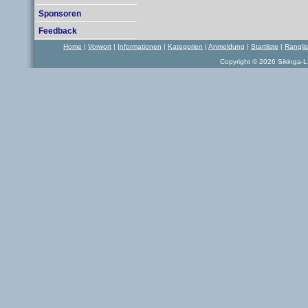
Sponsoren
Feedback
Home
|
Vorwort
|
Informationen
|
Kategorien
|
Anmeldung
|
Startliste
|
Rangli
Copyright © 2026 Sikinga-La