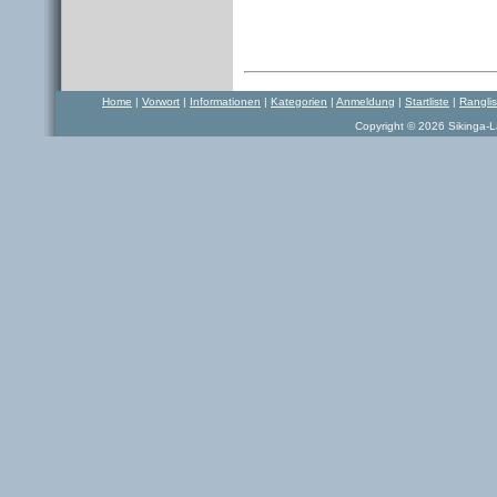
Home
|
Vorwort
|
Informationen
|
Kategorien
|
Anmeldung
|
Startliste
|
Rangli
Copyright © 2026 Sikinga-La