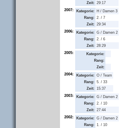
Zeit:
29:17
2007:
Kategorie:
H / Damen 3
Rang:
2. / 7
Zeit:
29:34
2006:
Kategorie:
G / Damen 2
Rang:
2. / 6
Zeit:
28:29
2005:
Kategorie:
Rang:
Zeit:
2004:
Kategorie:
O / Team
Rang:
5. / 33
Zeit:
15:37
2003:
Kategorie:
G / Damen 2
Rang:
2. / 10
Zeit:
27:44
2002:
Kategorie:
G / Damen 2
Rang:
1. / 10