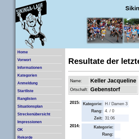
Siki
Home
Resultate der letz
Vorwort
Informationen
Kategorien
Keller Jacqueline
Name:
Anmeldung
Gebenstorf
Ortschaft:
Startliste
Ranglisten
2015:
Kategorie:
H / Damen 3
Situationsplan
Rang:
4. / 0
Streckenübersicht
Zeit:
31:06
Impressionen
2014:
Kategorie:
OK
Rang:
Rekorde