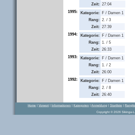
Zeit:
27:04
1995:
Kategorie:
F / Damen 1
Rang:
2. / 3
Zeit:
27:39
1994:
Kategorie:
F / Damen 1
Rang:
1. / 5
Zeit:
26:33
1993:
Kategorie:
F / Damen 1
Rang:
1. / 2
Zeit:
26:00
1992:
Kategorie:
F / Damen 1
Rang:
2. / 8
Zeit:
26:40
Home
|
Vorwort
|
Informationen
|
Kategorien
|
Anmeldung
|
Startliste
|
Rangli
Copyright © 2026 Sikinga-La