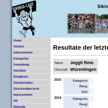
Siki
Home
Resultate der letz
Vorwort
Informationen
Kategorien
Jeggli Reto
Name:
Anmeldung
Würenlingen
Ortschaft:
Startliste
Ranglisten
2015:
Kategorie:
Situationsplan
Rang:
Streckenübersicht
Zeit:
Impressionen
2014:
Kategorie:
OK
Rang:
Rekorde