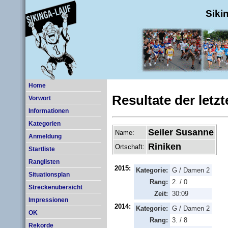
Siki
Home
Resultate der letz
Vorwort
Informationen
Kategorien
Seiler Susanne
Name:
Anmeldung
Riniken
Ortschaft:
Startliste
Ranglisten
2015:
Kategorie:
G / Damen 2
Situationsplan
Rang:
2. / 0
Streckenübersicht
Zeit:
30:09
Impressionen
2014:
Kategorie:
G / Damen 2
OK
Rang:
3. / 8
Rekorde