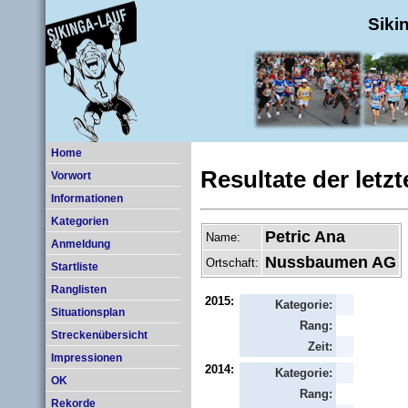
Siki
Home
Resultate der letz
Vorwort
Informationen
Kategorien
Petric Ana
Name:
Anmeldung
Nussbaumen AG
Ortschaft:
Startliste
Ranglisten
2015:
Kategorie:
Situationsplan
Rang:
Streckenübersicht
Zeit:
Impressionen
2014:
Kategorie:
OK
Rang:
Rekorde