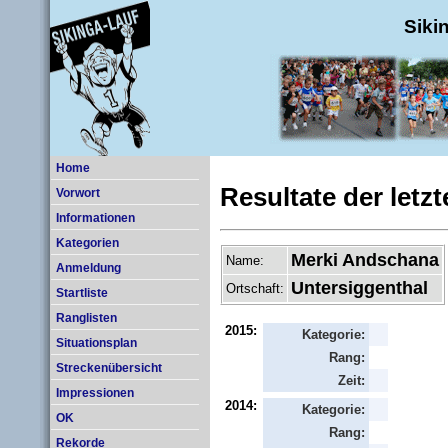
Siki
Home
Resultate der letz
Vorwort
Informationen
Kategorien
Merki Andschana
Name:
Anmeldung
Untersiggenthal
Ortschaft:
Startliste
Ranglisten
2015:
Kategorie:
Situationsplan
Rang:
Streckenübersicht
Zeit:
Impressionen
2014:
Kategorie:
OK
Rang:
Rekorde