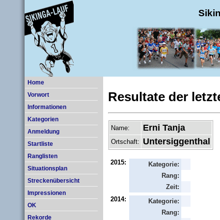
Siki
Home
Resultate der letz
Vorwort
Informationen
Kategorien
Erni Tanja
Name:
Anmeldung
Untersiggenthal
Ortschaft:
Startliste
Ranglisten
2015:
Kategorie:
Situationsplan
Rang:
Streckenübersicht
Zeit:
Impressionen
2014:
Kategorie:
OK
Rang:
Rekorde