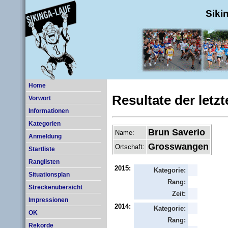
Siki
Home
Resultate der letz
Vorwort
Informationen
Kategorien
Brun Saverio
Name:
Anmeldung
Grosswangen
Ortschaft:
Startliste
Ranglisten
2015:
Kategorie:
Situationsplan
Rang:
Streckenübersicht
Zeit:
Impressionen
2014:
Kategorie:
OK
Rang:
Rekorde