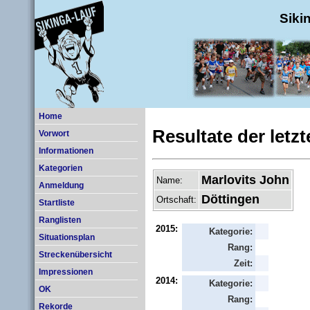
Siki
Home
Resultate der letz
Vorwort
Informationen
Kategorien
Marlovits John
Name:
Anmeldung
Döttingen
Ortschaft:
Startliste
Ranglisten
2015:
Kategorie:
Situationsplan
Rang:
Streckenübersicht
Zeit:
Impressionen
2014:
Kategorie:
OK
Rang:
Rekorde