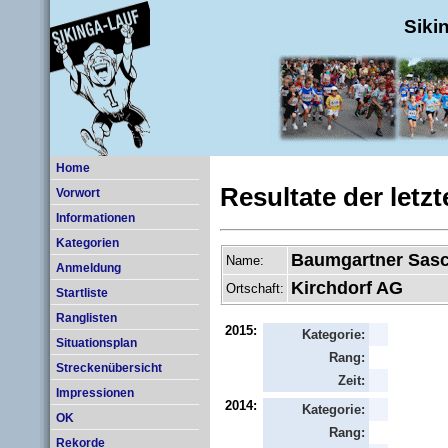
Siki
Home
Resultate der letz
Vorwort
Informationen
Kategorien
Baumgartner Sas
Name:
Anmeldung
Kirchdorf AG
Ortschaft:
Startliste
Ranglisten
2015:
Kategorie:
Situationsplan
Rang:
Streckenübersicht
Zeit:
Impressionen
2014:
Kategorie:
OK
Rang:
Rekorde