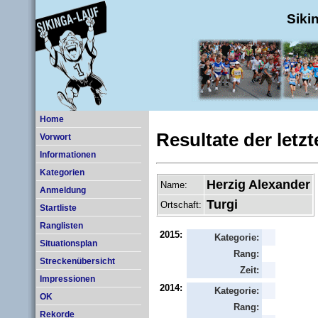
Siki
Home
Resultate der letz
Vorwort
Informationen
Kategorien
Herzig Alexander
Name:
Anmeldung
Turgi
Ortschaft:
Startliste
Ranglisten
2015:
Kategorie:
Situationsplan
Rang:
Streckenübersicht
Zeit:
Impressionen
2014:
Kategorie:
OK
Rang:
Rekorde