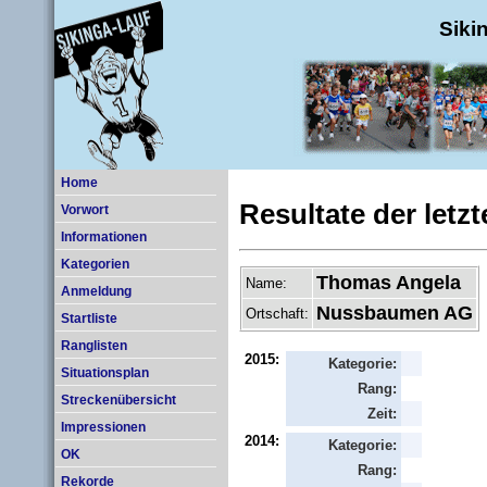
Siki
Home
Resultate der letz
Vorwort
Informationen
Kategorien
Thomas Angela
Name:
Anmeldung
Nussbaumen AG
Ortschaft:
Startliste
Ranglisten
2015:
Kategorie:
Situationsplan
Rang:
Streckenübersicht
Zeit:
Impressionen
2014:
Kategorie:
OK
Rang:
Rekorde