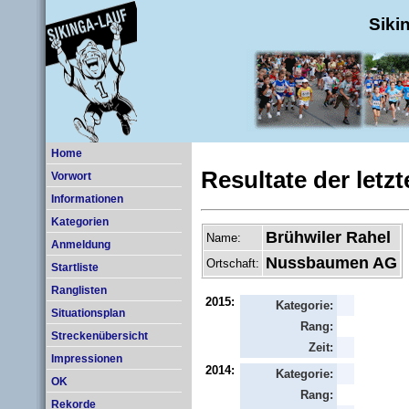
Siki
Home
Resultate der letz
Vorwort
Informationen
Kategorien
Brühwiler Rahel
Name:
Anmeldung
Nussbaumen AG
Ortschaft:
Startliste
Ranglisten
2015:
Kategorie:
Situationsplan
Rang:
Streckenübersicht
Zeit:
Impressionen
2014:
Kategorie:
OK
Rang:
Rekorde