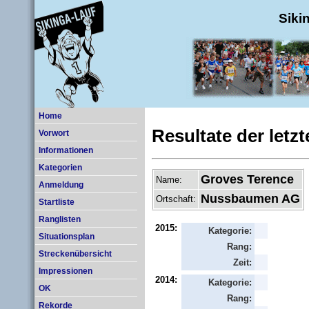
Siki
Home
Resultate der letz
Vorwort
Informationen
Kategorien
Groves Terence
Name:
Anmeldung
Nussbaumen AG
Ortschaft:
Startliste
Ranglisten
2015:
Kategorie:
Situationsplan
Rang:
Streckenübersicht
Zeit:
Impressionen
2014:
Kategorie:
OK
Rang:
Rekorde