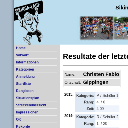
Siki
Home
Resultate der letz
Vorwort
Informationen
Kategorien
Christen Fabio
Name:
Anmeldung
Gippingen
Ortschaft:
Startliste
Ranglisten
2015:
Kategorie:
P / Schüler 1
Situationsplan
Rang:
4. / 0
Streckenübersicht
Zeit:
4:09
Impressionen
2014:
Kategorie:
R / Schüler 2
OK
Rang:
1. / 20
Rekorde