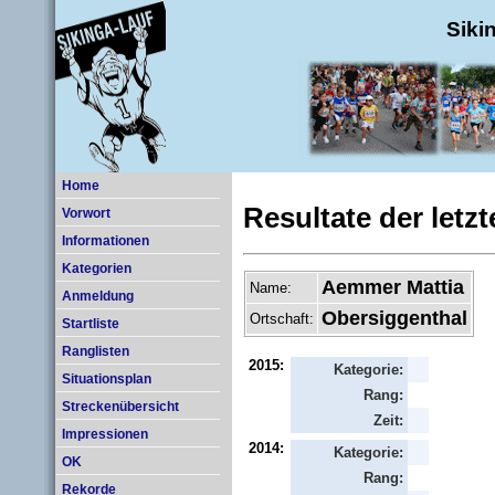
Siki
Home
Resultate der letz
Vorwort
Informationen
Kategorien
Aemmer Mattia
Name:
Anmeldung
Obersiggenthal
Ortschaft:
Startliste
Ranglisten
2015:
Kategorie:
Situationsplan
Rang:
Streckenübersicht
Zeit:
Impressionen
2014:
Kategorie:
OK
Rang:
Rekorde