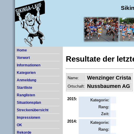
Siki
Home
Resultate der letz
Vorwort
Informationen
Kategorien
Wenzinger Crista
Name:
Anmeldung
Nussbaumen AG
Ortschaft:
Startliste
Ranglisten
2015:
Kategorie:
Situationsplan
Rang:
Streckenübersicht
Zeit:
Impressionen
2014:
Kategorie:
OK
Rang:
Rekorde