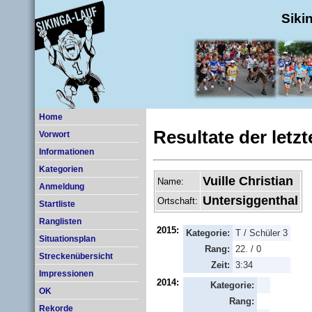
Siki
Home
Resultate der letz
Vorwort
Informationen
Kategorien
Vuille Christian
Name:
Anmeldung
Untersiggenthal
Ortschaft:
Startliste
Ranglisten
2015:
Kategorie:
T / Schüler 3
Situationsplan
Rang:
22. / 0
Streckenübersicht
Zeit:
3:34
Impressionen
2014:
Kategorie:
OK
Rang:
Rekorde