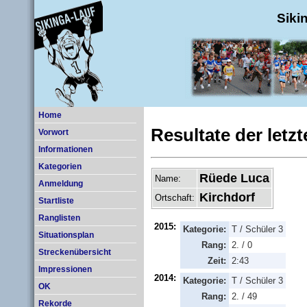
Siki
Home
Resultate der letz
Vorwort
Informationen
Kategorien
Rüede Luca
Name:
Anmeldung
Kirchdorf
Ortschaft:
Startliste
Ranglisten
2015:
Kategorie:
T / Schüler 3
Situationsplan
Rang:
2. / 0
Streckenübersicht
Zeit:
2:43
Impressionen
2014:
Kategorie:
T / Schüler 3
OK
Rang:
2. / 49
Rekorde