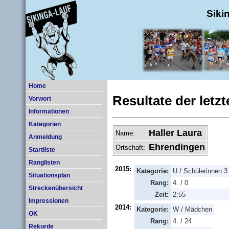
Siki
Home
Resultate der letz
Vorwort
Informationen
Kategorien
Haller Laura
Name:
Anmeldung
Ehrendingen
Ortschaft:
Startliste
Ranglisten
2015:
Kategorie:
U / Schülerinnen 3
Situationsplan
Rang:
4. / 0
Streckenübersicht
Zeit:
2:55
Impressionen
2014:
Kategorie:
W / Mädchen
OK
Rang:
4. / 24
Rekorde