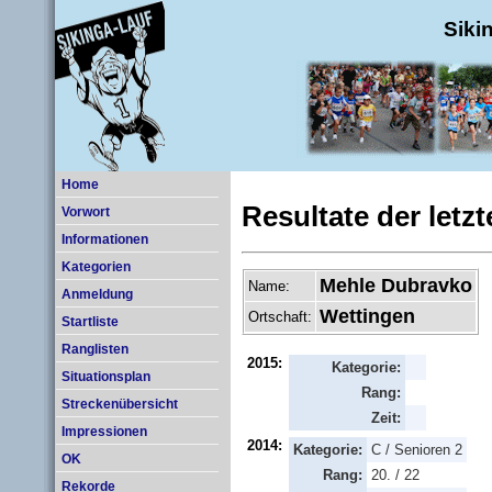
Siki
Home
Resultate der letz
Vorwort
Informationen
Kategorien
Mehle Dubravko
Name:
Anmeldung
Wettingen
Ortschaft:
Startliste
Ranglisten
2015:
Kategorie:
Situationsplan
Rang:
Streckenübersicht
Zeit:
Impressionen
2014:
Kategorie:
C / Senioren 2
OK
Rang:
20. / 22
Rekorde