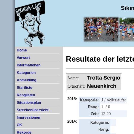
Siki
Home
Resultate der letz
Vorwort
Informationen
Kategorien
Trotta Sergio
Name:
Anmeldung
Neuenkirch
Ortschaft:
Startliste
Ranglisten
2015:
Kategorie:
J / Volksläufer
Situationsplan
Rang:
1. / 0
Streckenübersicht
Zeit:
12:20
Impressionen
2014:
Kategorie:
OK
Rang:
Rekorde