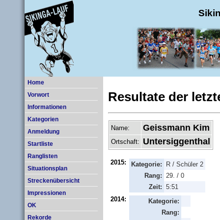
Siki
Home
Resultate der letz
Vorwort
Informationen
Kategorien
Geissmann Kim
Name:
Anmeldung
Untersiggenthal
Ortschaft:
Startliste
Ranglisten
2015:
Kategorie:
R / Schüler 2
Situationsplan
Rang:
29. / 0
Streckenübersicht
Zeit:
5:51
Impressionen
2014:
Kategorie:
OK
Rang:
Rekorde