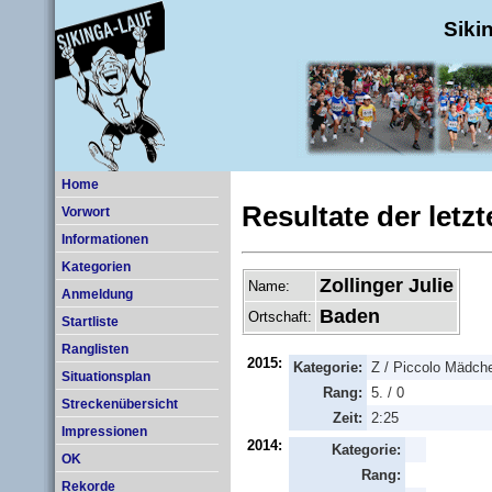
Siki
Home
Resultate der letz
Vorwort
Informationen
Kategorien
Zollinger Julie
Name:
Anmeldung
Baden
Ortschaft:
Startliste
Ranglisten
2015:
Kategorie:
Z / Piccolo Mädch
Situationsplan
Rang:
5. / 0
Streckenübersicht
Zeit:
2:25
Impressionen
2014:
Kategorie:
OK
Rang:
Rekorde