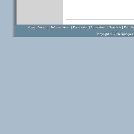
Home
|
Vorwort
|
Informationen
|
Kategorien
|
Anmeldung
|
Startliste
|
Rangli
Copyright © 2026 Sikinga-La