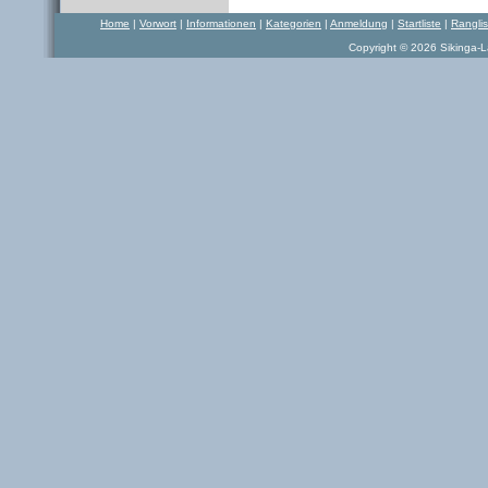
Home
|
Vorwort
|
Informationen
|
Kategorien
|
Anmeldung
|
Startliste
|
Rangli
Copyright © 2026 Sikinga-La